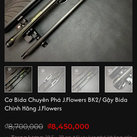
Cơ Bida Chuyên Phá J.Flowers BK2/ Gậy Bida
Chính Hãng J.Flowers
Giá
Giá
8,700,000
8,450,000
₫
₫
gốc
hiện