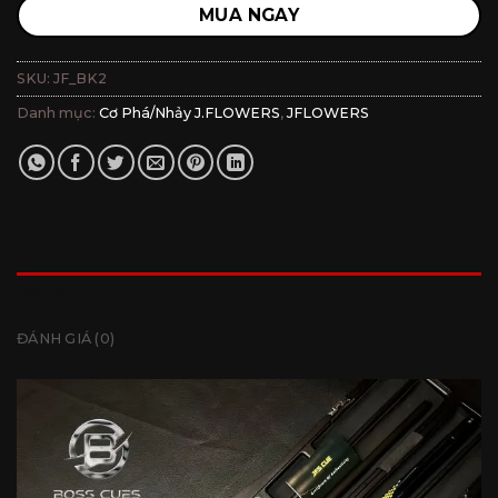
MUA NGAY
SKU:
JF_BK2
Danh mục:
Cơ Phá/Nhảy J.FLOWERS
,
JFLOWERS
MÔ TẢ
ĐÁNH GIÁ (0)