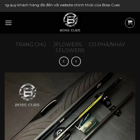
Bỏ
hàng đã đến với website chính thức của Boss Cues
qua
nội
dung
TRANG CHỦ
/
JFLOWERS
/
CƠ PHÁ/NHẢY
J.FLOWERS