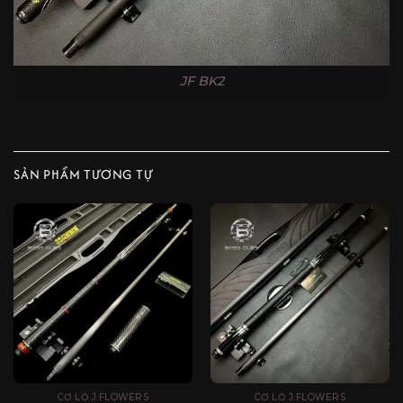
JF BK2
SẢN PHẨM TƯƠNG TỰ
CƠ LỖ J.FLOWERS
CƠ LỖ J.FLOWERS