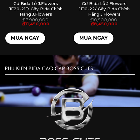
Cơ Bida Lỗ J.Flowers
Cơ Bida Lỗ J.Flowers
JF20-21F/ Gậy Bida Chính
JF10-22/ Gậy Bida Chính
Hãng J.Flowers
Hãng J.Flowers
á
₫
13,900,000
₫
10,900,000
ện
Giá
Giá
Giá
Giá
₫
11,450,000
₫
8,450,000
gốc
hiện
gốc
hiện
là:
tại
là:
tại
,450,000.
₫13,900,000.
là:
₫10,900,000.
là:
MUA NGAY
MUA NGAY
₫11,450,000.
₫8,450,000
PHỤ KIỆN BIDA CAO CẤP BOSS CUES