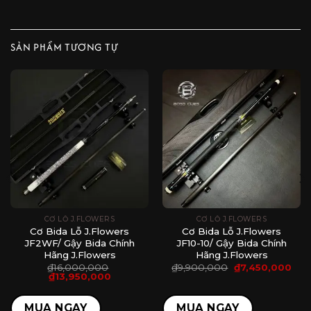
SẢN PHẨM TƯƠNG TỰ
CƠ LỖ J.FLOWERS
CƠ LỖ J.FLOWERS
Cơ Bida Lỗ J.Flowers
Cơ Bida Lỗ J.Flowers
JF2WF/ Gậy Bida Chính
JF10-10/ Gậy Bida Chính
Hãng J.Flowers
Hãng J.Flowers
á
Giá
Giá
₫
16,000,000
₫
9,900,000
₫
7,450,000
ện
Giá
Giá
gốc
hiện
₫
13,950,000
gốc
hiện
là:
tại
là:
tại
₫9,900,000.
là:
,490,000.
₫16,000,000.
là:
₫7,4
MUA NGAY
MUA NGAY