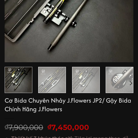
Cơ Bida Chuyên Nhảy J.Flowers JP2/ Gậy Bida
Chính Hãng J.Flowers
Giá
Giá
7,900,000
7,450,000
₫
₫
gốc
hiện