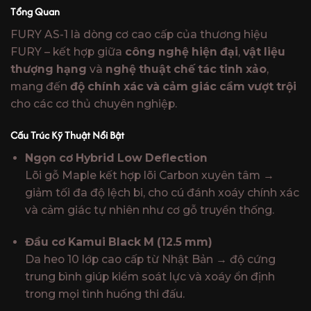
₫40,000,000.
là:
Tổng Quan
₫24,000,
FURY AS-1 là dòng cơ cao cấp của thương hiệu
FURY – kết hợp giữa
công nghệ hiện đại
,
vật liệu
thượng hạng
và
nghệ thuật chế tác tinh xảo
,
mang đến
độ chính xác và cảm giác cầm vượt trội
cho các cơ thủ chuyên nghiệp.
Cấu Trúc Kỹ Thuật Nổi Bật
Ngọn cơ Hybrid Low Deflection
Lõi gỗ Maple kết hợp lõi Carbon xuyên tâm →
giảm tối đa độ lệch bi, cho cú đánh xoáy chính xác
và cảm giác tự nhiên như cơ gỗ truyền thống.
Đầu cơ Kamui Black M (12.5 mm)
Da heo 10 lớp cao cấp từ Nhật Bản → độ cứng
trung bình giúp kiểm soát lực và xoáy ổn định
trong mọi tình huống thi đấu.