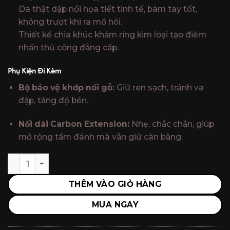
Da thật dập nổi họa tiết tinh tế, bám tay tốt,
không trượt khi ra mồ hôi.
Thiết kế chia khúc khảm ring kim loại tạo điểm
nhấn thủ công đẳng cấp.
Phụ Kiện Đi Kèm
Bộ bảo vệ khớp nối gỗ:
Giữ ren sạch, tránh va
đập, tăng độ bền.
Nối dài Carbon Extension:
Nhẹ, chắc chắn, giúp
mở rộng tầm đánh mà vẫn giữ cân bằng.
FURY AS-5 Ngọn Công Nghệ Hybrid Fury / Cơ Lỗ Chính Hã
THÊM VÀO GIỎ HÀNG
MUA NGAY