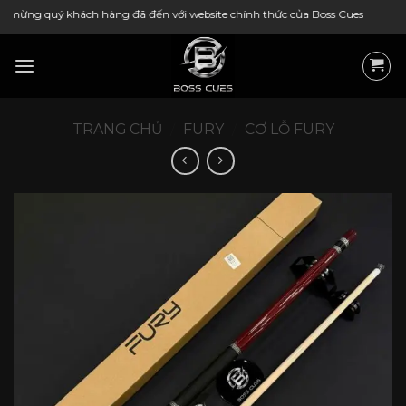
Bỏ
khách hàng đã đến với website chính thức của Boss Cues
qua
nội
dung
TRANG CHỦ
/
FURY
/
CƠ LỖ FURY