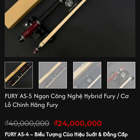
FURY AS-5 Ngọn Công Nghệ Hybrid Fury / Cơ
Lỗ Chính Hãng Fury
Giá
Giá
40,000,000
24,000,000
₫
₫
gốc
hiện
FURY AS-4 – Biểu Tượng Của Hiệu Suất & Đẳng Cấp
là:
tại