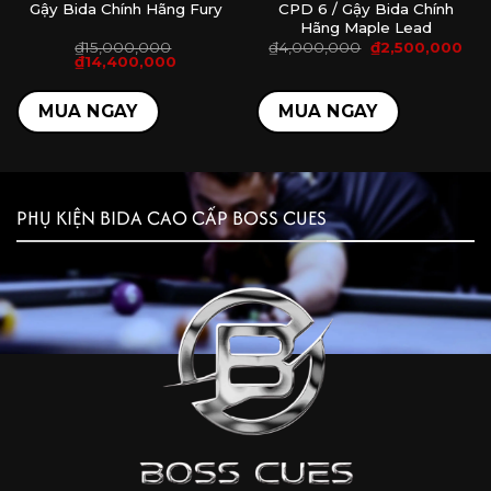
Gậy Bida Chính Hãng Fury
CPD 6 / Gậy Bida Chính
Hãng Maple Lead
Giá
Giá
₫
15,000,000
₫
4,000,000
₫
2,500,000
Giá
Giá
gốc
hiện
₫
14,400,000
gốc
hiện
là:
tại
là:
tại
₫4,000,000.
là:
₫15,000,000.
là:
₫2,
MUA NGAY
MUA NGAY
000.
₫14,400,000.
PHỤ KIỆN BIDA CAO CẤP BOSS CUES