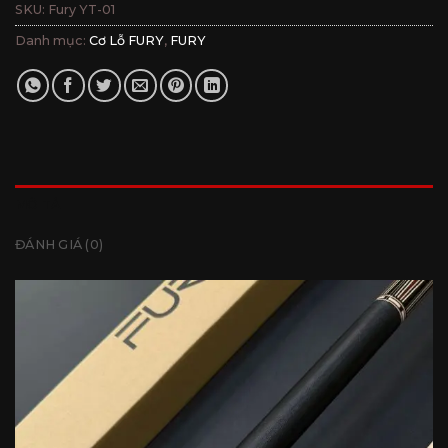
SKU:
Fury YT-01
Danh mục:
Cơ Lỗ FURY
,
FURY
MÔ TẢ
ĐÁNH GIÁ (0)