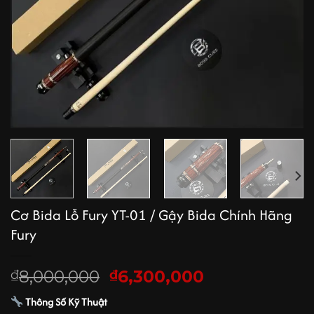
Cơ Bida Lỗ Fury YT-01 / Gậy Bida Chính Hãng
Fury
Giá
Giá
8,000,000
6,300,000
₫
₫
gốc
hiện
Thông Số Kỹ Thuật
là:
tại