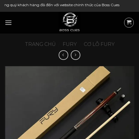
Bỏ
ch hàng đã đến với website chính thức của Boss Cues
qua
nội
dung
TRANG CHỦ
/
FURY
/
CƠ LỖ FURY