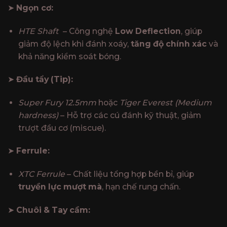
₫8,000,000.
là:
➤
Ngọn cơ:
₫6,300,000.
HTE Shaft
– Công nghệ
Low Deflection
, giúp
giảm độ lệch khi đánh xoáy,
tăng độ chính xác
và
khả năng kiểm soát bóng.
➤
Đầu tẩy (Tip):
Super Fury 12.5mm
hoặc
Tiger Everest (Medium
hardness)
– Hỗ trợ các cú đánh kỹ thuật, giảm
trượt đầu cơ (miscue).
➤
Ferrule:
XTC Ferrule
– Chất liệu tổng hợp bền bỉ, giúp
truyền lực mượt mà
, hạn chế rung chấn.
➤
Chuôi & Tay cầm: