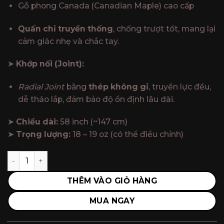
Gỗ phong Canada (Canadian Maple) cao cấp
Quấn chỉ truyền thống
, chống trượt tốt, mang lại
cảm giác nhẹ và chắc tay.
➤
Khớp nối (Joint):
Radial Joint
bằng
thép không gỉ
, truyền lực đều,
dễ tháo lắp, đảm bảo độ ổn định lâu dài.
➤
Chiều dài:
58 inch (~147 cm)
➤
Trọng lượng:
18 – 19 oz (có thể điều chỉnh)
Cơ Bida Lỗ Fury YT-01 / Gậy Bida Chính Hãng Fury số lượ
THÊM VÀO GIỎ HÀNG
MUA NGAY