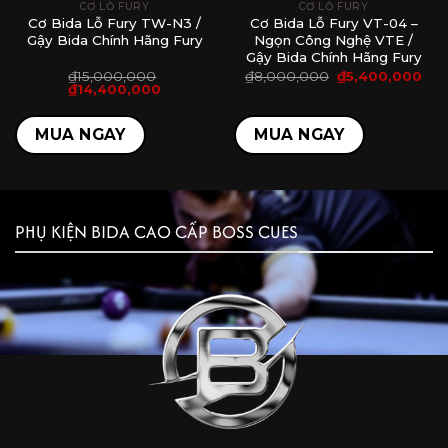
CƠ LỖ FURY
CƠ LỖ FURY
Cơ Bida Lỗ Fury TW-N3 /
Cơ Bida Lỗ Fury VT-04 –
Gậy Bida Chính Hãng Fury
Ngọn Công Nghệ VTE /
Gậy Bida Chính Hãng Fury
á
Giá
Giá
₫
15,000,000
₫
8,000,000
₫
5,400,000
ện
Giá
Giá
gốc
hiệ
₫
14,400,000
gốc
hiện
là:
tại
là:
tại
₫8,000,000.
là:
,500,000.
₫15,000,000.
là:
₫5,
MUA NGAY
MUA NGAY
₫14,400,000.
PHỤ KIỆN BIDA CAO CẤP BOSS CUES