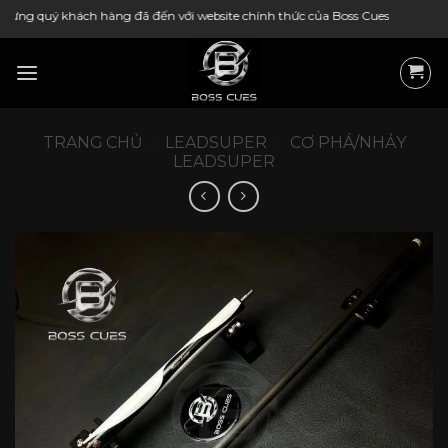
Bỏ
ch hàng đã đến với website chính thức của Boss Cues
qua
nội
dung
TRANG CHỦ
/
LEADSUPER
/
CƠ PHÁ/NHẢY
LEADSUPER