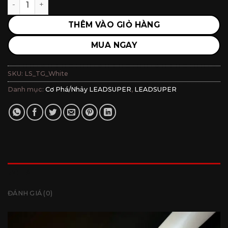
là:
tại
₫3,500,000.
là:
THÊM VÀO GIỎ HÀNG
₫2,400,000.
MUA NGAY
SKU:
LS_TG_White
Danh mục:
Cơ Phá/Nhảy LEADSUPER
,
LEADSUPER
MÔ TẢ
ĐÁNH GIÁ (0)