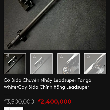
Cơ Bida Chuyên Nhảy Leadsuper Tango
White/Gậy Bida Chính Hãng Leadsuper
Giá
Giá
3,500,000
2,400,000
₫
₫
gốc
hiện
Cơ Bida Chuyên Nhảy Leadsuper Tango White/Gậy Bida