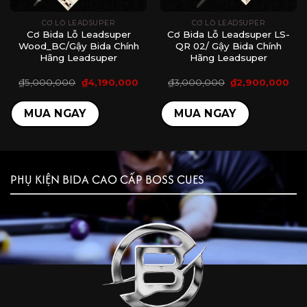
CƠ LỖ LEADSUPER
CƠ LỖ LEADSUPER
Cơ Bida Lỗ Leadsuper
Cơ Bida Lỗ Leadsuper LS-
Wood_BC/Gậy Bida Chính
QR 02/ Gậy Bida Chính
Hãng Leadsuper
Hãng Leadsuper
á
Giá
Giá
Giá
Giá
₫
5,000,000
₫
4,190,000
₫
3,000,000
₫
2,900,000
ện
gốc
hiện
gốc
hiệ
là:
tại
là:
tại
₫5,000,000.
là:
₫3,000,000.
là:
MUA NGAY
MUA NGAY
,900,000.
₫4,190,000.
₫2,
PHỤ KIỆN BIDA CAO CẤP BOSS CUES