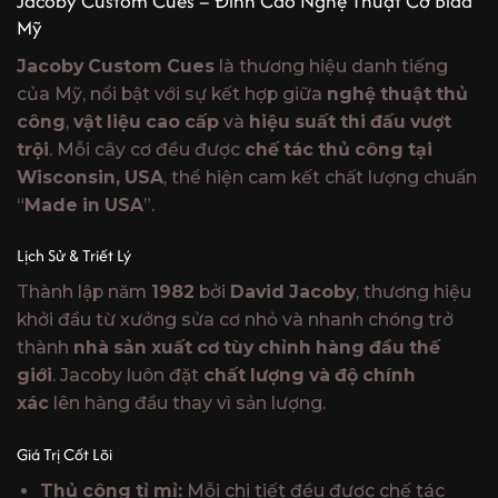
Jacoby Custom Cues – Đỉnh Cao Nghệ Thuật Cơ Bida
là:
tại
Mỹ
₫15,000,000.
là:
₫11,999,000
Jacoby Custom Cues
là thương hiệu danh tiếng
của Mỹ, nổi bật với sự kết hợp giữa
nghệ thuật thủ
công
,
vật liệu cao cấp
và
hiệu suất thi đấu vượt
trội
. Mỗi cây cơ đều được
chế tác thủ công tại
Wisconsin, USA
, thể hiện cam kết chất lượng chuẩn
“
Made in USA
”.
Lịch Sử & Triết Lý
Thành lập năm
1982
bởi
David Jacoby
, thương hiệu
khởi đầu từ xưởng sửa cơ nhỏ và nhanh chóng trở
thành
nhà sản xuất cơ tùy chỉnh hàng đầu thế
giới
. Jacoby luôn đặt
chất lượng và độ chính
xác
lên hàng đầu thay vì sản lượng.
Giá Trị Cốt Lõi
Thủ công tỉ mỉ:
Mỗi chi tiết đều được chế tác