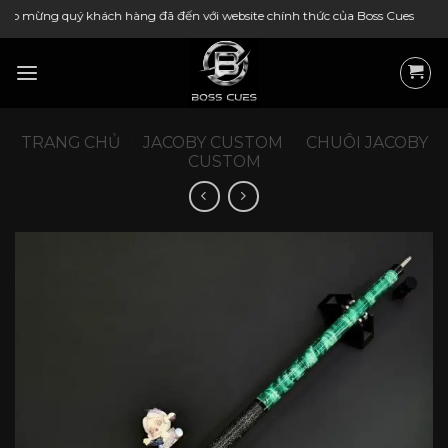
Bỏ
g quý khách hàng đã đến với website chính thức của Boss Cues
qua
nội
dung
TRANG CHỦ
/
JACOBY CUSTOM
/
CHUÔI JACOBY
CUSTOM