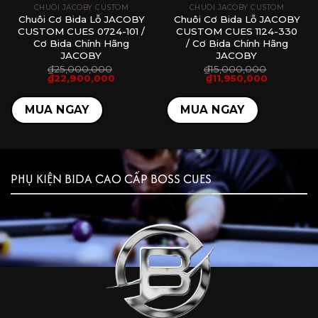
CHUÔI JACOBY CUSTOM
CHUÔI JACOBY CUSTOM
Chuôi Cơ Bida Lỗ JACOBY
Chuôi Cơ Bida Lỗ JACOBY
CUSTOM CUES 0724-101 /
CUSTOM CUES 1124-330
Cơ Bida Chính Hãng
/ Cơ Bida Chính Hãng
JACOBY
JACOBY
₫
25,000,000
₫
15,000,000
Giá
Giá
Giá
Giá
₫
22,900,000
₫
11,950,000
gốc
hiện
gốc
hiện
là:
tại
là:
tại
₫25,000,000.
là:
₫15,000,000.
là:
MUA NGAY
MUA NGAY
00.
₫22,900,000.
₫11,950,00
PHỤ KIỆN BIDA CAO CẤP BOSS CUES