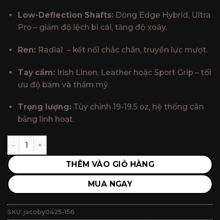
Low-Deflection Shafts:
Dòng Edge Hybrid, Ultra
Pro – giảm độ lệch bi cái, tăng độ xoáy.
Ren:
Radial – kết nối chắc chắn, truyền lực mượt.
Tay cầm:
Irish Linen, Leather hoặc Sport Grip – tối
ưu độ bám và thẩm mỹ.
Trọng lượng:
Tùy chỉnh 19-19.5 oz, hệ thống cân
bằng linh hoạt.
Chuôi Cơ Bida Lỗ JACOBY CUSTOM CUES 0425-156 / Cơ B
THÊM VÀO GIỎ HÀNG
MUA NGAY
SKU:
jacoby0425-156