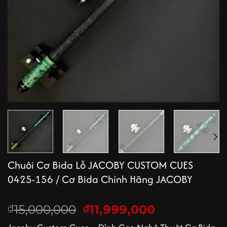
Chuôi Cơ Bida Lỗ JACOBY CUSTOM CUES
0425-156 / Cơ Bida Chính Hãng JACOBY
Giá
Giá
15,000,000
11,999,000
₫
₫
gốc
hiện